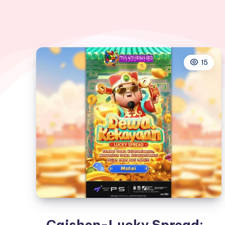
15
Caishen-Lucky Spread: