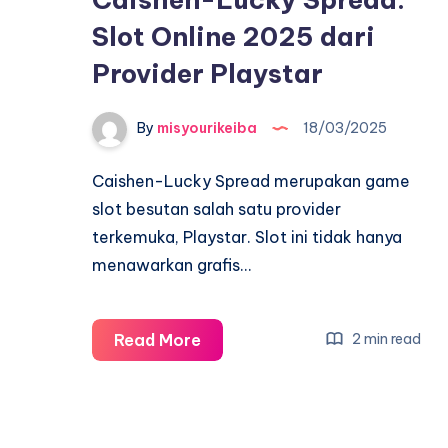
Slot Online 2025 dari
Provider Playstar
By
misyourikeiba
18/03/2025
Caishen-Lucky Spread merupakan game
slot besutan salah satu provider
terkemuka, Playstar. Slot ini tidak hanya
menawarkan grafis…
Caishen-
Read More
2 min read
Lucky
Spread:
Slot