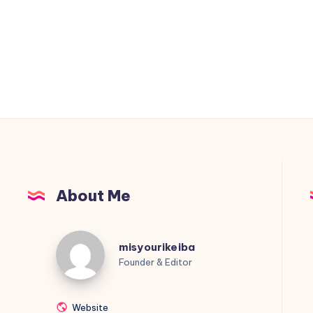
Online
2025
dari
Provider
Playstar
About Me
misyourikeiba
misyourikeiba
Founder & Editor
Website
Website