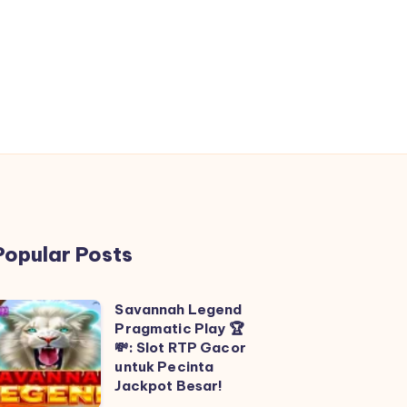
Popular Posts
Savannah Legend
avannah
Pragmatic Play 🏆
Legend
💸: Slot RTP Gacor
ragmatic
untuk Pecinta
Jackpot Besar!
lay