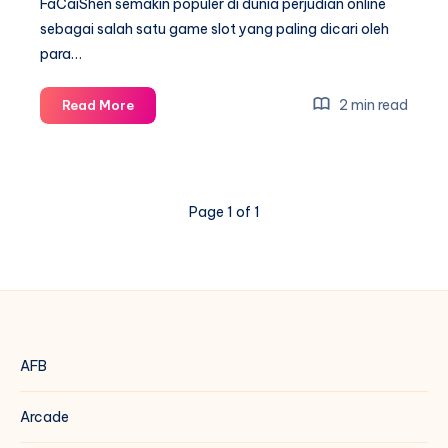
FaCaiShen semakin populer di dunia perjudian online
sebagai salah satu game slot yang paling dicari oleh
para…
FaCaiShen:
2 min read
Read More
Game
Slot
Online
dari
Page 1 of 1
Provider
CQ9
Paling
Dicari
Hari
Ini
AFB
Arcade