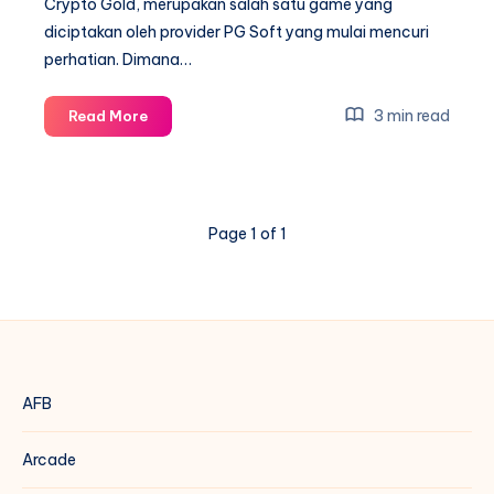
Crypto Gold, merupakan salah satu game yang
diciptakan oleh provider PG Soft yang mulai mencuri
perhatian. Dimana…
Crypto
3 min read
Read More
Gold:
Slot
Online
dari
Page 1 of 1
Provider
PG
Soft
yang
Gacor
AFB
Arcade