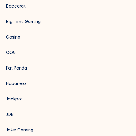
Baccarat
Big Time Gaming
Casino
CQ9
Fat Panda
Habanero
Jackpot
JDB
Joker Gaming