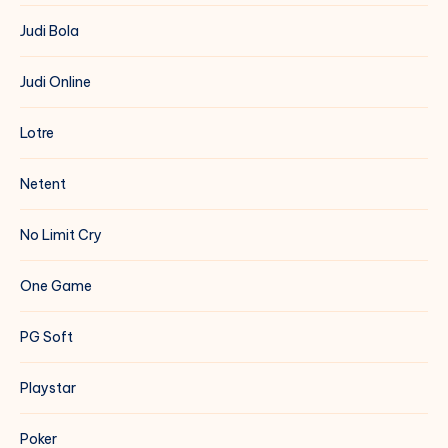
Judi Bola
Judi Online
Lotre
Netent
No Limit Cry
One Game
PG Soft
Playstar
Poker