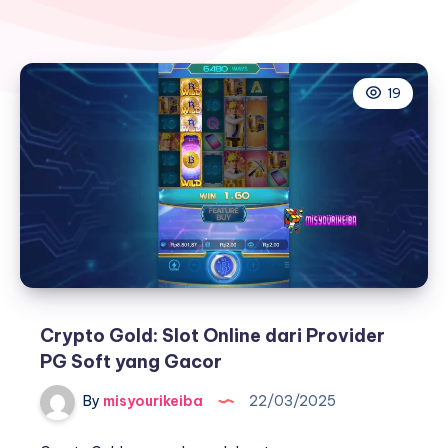
19
Crypto Gold: Slot Online dari Provider
PG Soft yang Gacor
By
misyourikeiba
22/03/2025