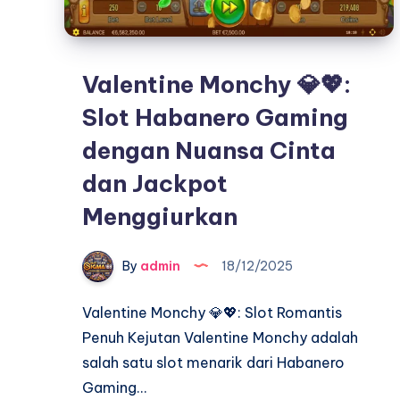
Besar!
Valentine Monchy 💎💖:
Slot Habanero Gaming
dengan Nuansa Cinta
dan Jackpot
Menggiurkan
By
admin
18/12/2025
Valentine Monchy 💎💖: Slot Romantis
Penuh Kejutan Valentine Monchy adalah
salah satu slot menarik dari Habanero
Gaming…