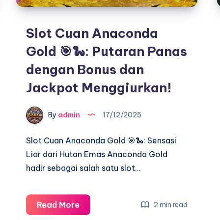
Slot Cuan Anaconda
Gold 🎯🐍: Putaran Panas
dengan Bonus dan
Jackpot Menggiurkan!
By
admin
17/12/2025
Slot Cuan Anaconda Gold 🎯🐍: Sensasi
Liar dari Hutan Emas Anaconda Gold
hadir sebagai salah satu slot…
Slot
Read More
2 min read
Cuan