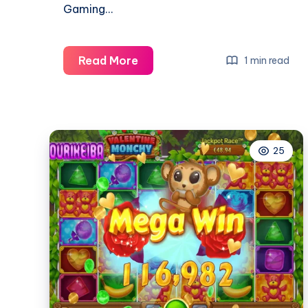
Gaming…
Space
Read More
1 min read
Fortune
🚀
💰:
Slot
25
Cuan
Habanero
Gaming
Bertema
Luar
Angkasa
Pembawa
Jackpot