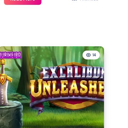
Charm
🎯
💸:
Slot
Maxwin
Pragmatic
Play
14
yang
Bikin
Saldo
Naik
Tanpa
Henti!