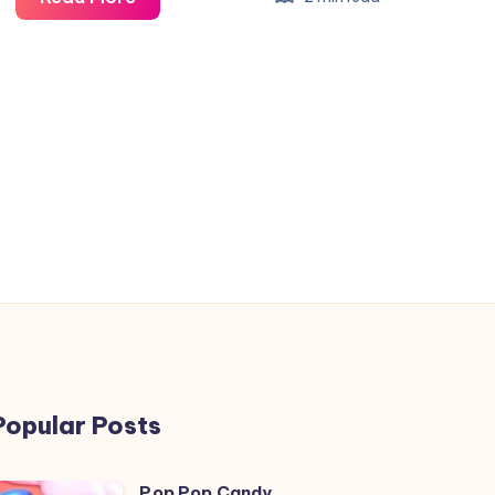
Unleashed
🔱
💵:
Slot
Cuan
Bertema
Ksatria
dengan
Potensi
Maxwin
Luar
Biasa
Popular Posts
Pop Pop Candy