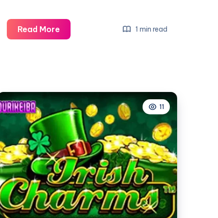
Fruity
Read More
1 min read
Halloween
Habanero
🎰
🎃:
Slot
11
Gacor
Bertema
Halloween
dengan
Cuan
Melimpah