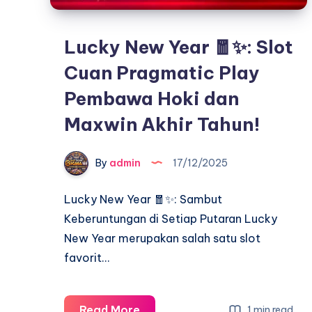
Lucky New Year 🧧✨: Slot
Cuan Pragmatic Play
Pembawa Hoki dan
Maxwin Akhir Tahun!
By
admin
17/12/2025
Lucky New Year 🧧✨: Sambut
Keberuntungan di Setiap Putaran Lucky
New Year merupakan salah satu slot
favorit…
Lucky
Read More
1 min read