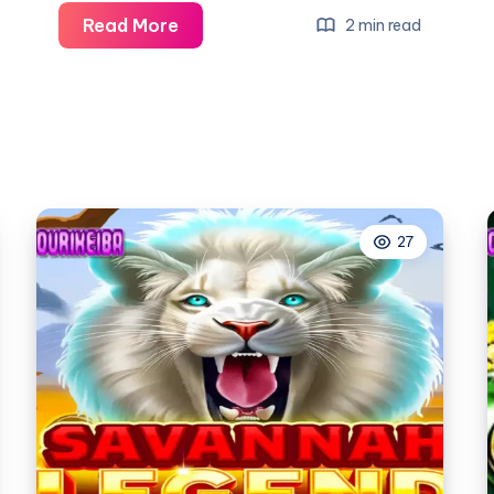
Loony
Read More
2 min read
Blox
🎮
🔥:
Slot
Cuan
Bertema
Puzzle
27
Unik
dari
Habanero
Gaming