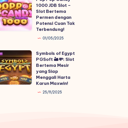
Pop
1000 JDB Slot –
Pop
Slot Bertema
Candy
Permen dengan
Potensi Cuan Tak
1000
Terbendung!
JDB
01/05/2025
lot
–
Symbols of Egypt
ymbols
lot
PGSoft 🏜️💸: Slot
f
Bertema
Bertema Mesir
gypt
yang Siap
Permen
Menggali Harta
PGSoft
dengan
Karun Maxwin!
️
otensi
25/11/2025
:
Cuan
lot
Tak
Bertema
erbendung!
esir
ang